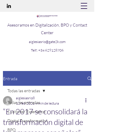
Asesoramos en Digitalización, BPO y Contact
Center
aiglesiasrio@gate2k.com
Telf.:
+34 629128706
Entrada
Todas las entradas
aiglesiasrio8
Todas las entradas
12 feb 2021
4 min de lectura
“En 2017 se consolidará la
Customer Experience
transformación digital de
Digital Transformation
BPO