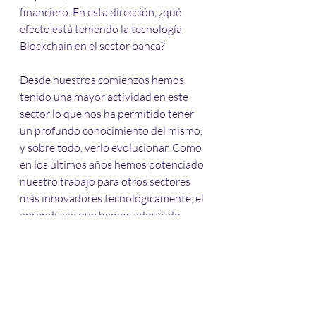
financiero. En esta dirección, ¿qué 
efecto está teniendo la tecnología 
Blockchain en el sector banca?
Desde nuestros comienzos hemos 
tenido una mayor actividad en este 
sector lo que nos ha permitido tener 
un profundo conocimiento del mismo, 
y sobre todo, verlo evolucionar. Como 
en los últimos años hemos potenciado 
nuestro trabajo para otros sectores 
más innovadores tecnológicamente, el 
aprendizaje que hemos adquirido 
también nos está siendo muy útil para 
aplicarlo al sector financiero. De 
hecho, pensamos que ésta va a ser 
nuestra principal baza competitiva de 
cara al 2017.