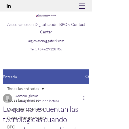
Asesoramos en Digitalización, BPO y Contact
Center
aiglesiasrio@gate2k.com
Telf.:
+34 629128706
Entrada
Todas las entradas
Antonio Iglesias
Todas las entradas
17 may 2021
2 min de lectura
Lo que no te cuentan las
Customer Experience
tecnológicas cuando
Digital Transformation
BPO