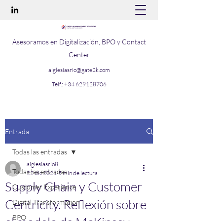
Asesoramos en Digitalización, BPO y Contact
Center
aiglesiasrio@gate2k.com
Telf.:
+34 629128706
Entrada
Todas las entradas
aiglesiasrio8
Todas las entradas
22 dic 2021
5 min de lectura
Supply Chain y Customer
Customer Experience
Centricity. Reflexión sobre
Digital Transformation
BPO