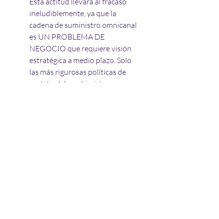
Esta actitud llevará al fracaso 
ineludiblemente, ya que la 
cadena de suministro omnicanal 
es UN PROBLEMA DE 
NEGOCIO que requiere visión 
estratégica a medio plazo. Solo 
las más rigurosas políticas de 
gestión del cambio irán 
derribando poco a poco los 
históricos silos departamentales. 
Que marketing haga suyo el 
problema logístico, igual que 
operaciones considere al cliente 
como su elemento central de 
gestion implican profundos 
cambios en la cultura empresarial 
tradicional.
Digitalización y Automatización 
de Procesos.
 No habrá cadena 