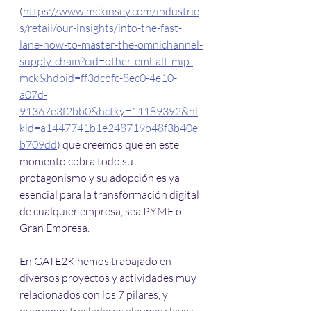
(
https://www.mckinsey.com/industrie
s/retail/our-insights/into-the-fast-
lane-how-to-master-the-omnichannel-
supply-chain?cid=other-eml-alt-mip-
mck&hdpid=ff3dcbfc-8ec0-4e10-
a07d-
91367e3f2bb0&hctky=11189392&hl
kid=a1447741b1e248719b48f3b40e
b709dd
) que creemos que en este 
momento cobra todo su 
protagonismo y su adopción es ya 
esencial para la transformación digital 
de cualquier empresa, sea PYME o 
Gran Empresa.
En GATE2K hemos trabajado en 
diversos proyectos y actividades muy 
relacionados con los 7 pilares, y 