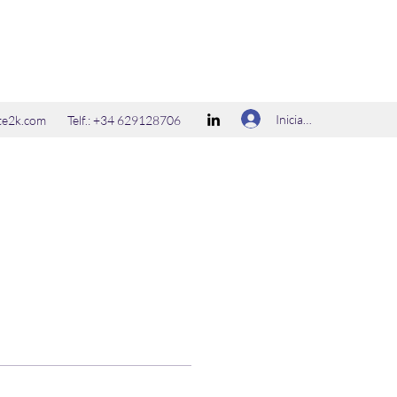
Iniciar sesión
ate2k.com
Telf.: +34 629128706