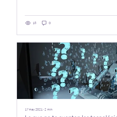
18
0
17 may 2021
∙
2
min