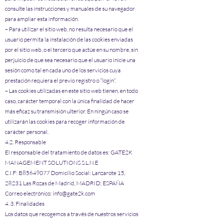
consulte las instrucciones y manuales de su navegador
para ampliar esta información.
– Para utilizar el sitio web, no resulta necesario que el
usuario permita la instalación de las cookies enviadas
por el sitio web, o el tercero que actúe en su nombre, sin
perjuicio de que sea necesario que el usuario inicie una
sesión como tal en cada uno de los servicios cuya
prestación requiera el previo registro o “login”.
– Las cookies utilizadas en este sitio web tienen, en todo
caso, carácter temporal con la única finalidad de hacer
más eficaz su transmisión ulterior. En ningún caso se
utilizarán las cookies para recoger información de
carácter personal.
4.2. Responsable
El responsable del tratamiento de datos es: GATE2K
MANAGEMENT SOLUTIONS S.L.N.E
C.I.F: B85649077 Domicilio Social: Lanzarote 15,
28231 Las Rozas de Madrid, MADRID; ESPAÑA
Correo electrónico:
info@gate2k.com
4. 3. Finalidades
Los datos que recogemos a través de nuestros servicios