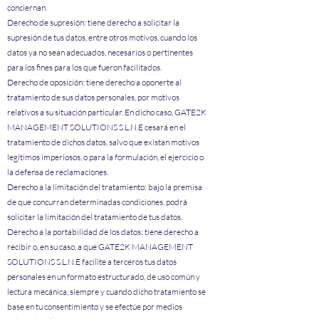
conciernan.
Derecho de supresión: tiene derecho a solicitar la
supresión de tus datos, entre otros motivos, cuando los
datos ya no sean adecuados, necesarios o pertinentes
para los fines para los que fueron facilitados.
Derecho de oposición: tiene derecho a oponerte al
tratamiento de sus datos personales, por motivos
relativos a su situación particular. En dicho caso, GATE2K
MANAGEMENT SOLUTIONS S.L.N.E cesará en el
tratamiento de dichos datos, salvo que existan motivos
legítimos imperiosos, o para la formulación, el ejercicio o
la defensa de reclamaciones.
Derecho a la limitación del tratamiento: bajo la premisa
de que concurran determinadas condiciones, podrá
solicitar la limitación del tratamiento de tus datos.
Derecho a la portabilidad de los datos: tiene derecho a
recibir o, en su caso, a que GATE2K MANAGEMENT
SOLUTIONS S.L.N.E facilite a terceros tus datos
personales en un formato estructurado, de uso común y
lectura mecánica, siempre y cuando dicho tratamiento se
base en tu consentimiento y se efectúe por medios