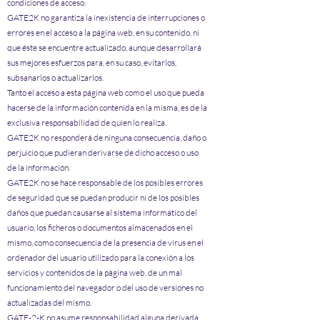
condiciones de acceso.
GATE2K no garantiza la inexistencia de interrupciones o
errores en el acceso a la página web, en su contenido, ni
que éste se encuentre actualizado, aunque desarrollará
sus mejores esfuerzos para, en su caso, evitarlos,
subsanarlos o actualizarlos.
Tanto el acceso a esta página web como el uso que pueda
hacerse de la información contenida en la misma, es de la
exclusiva responsabilidad de quien lo realiza.
GATE2K no responderá de ninguna consecuencia, daño o
perjuicio que pudieran derivarse de dicho acceso o uso
de la información.
GATE2K no se hace responsable de los posibles errores
de seguridad que se puedan producir ni de los posibles
daños que puedan causarse al sistema informático del
usuario, los ficheros o documentos almacenados en el
mismo, como consecuencia de la presencia de virus en el
ordenador del usuario utilizado para la conexión a los
servicios y contenidos de la página web, de un mal
funcionamiento del navegador o del uso de versiones no
actualizadas del mismo.
GATE-2-K no asume responsabilidad alguna derivada