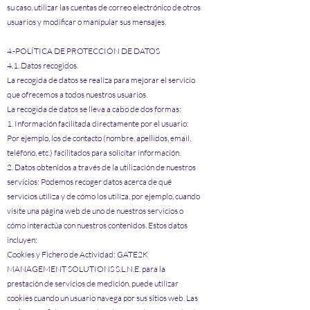
su caso, utilizar las cuentas de correo electrónico de otros
usuarios y modificar o manipular sus mensajes.
4.-POLÍTICA DE PROTECCIÓN DE DATOS
4.1. Datos recogidos.
La recogida de datos se realiza para mejorar el servicio
que ofrecemos a todos nuestros usuarios.
La recogida de datos se lleva a cabo de dos formas:
1. Información facilitada directamente por el usuario:
Por ejemplo, los de contacto (nombre, apellidos, email,
teléfono, etc.) facilitados para solicitar información.
2. Datos obtenidos a través de la utilización de nuestros
servicios: Podemos recoger datos acerca de qué
servicios utiliza y de cómo los utiliza, por ejemplo, cuando
visite una página web de uno de nuestros servicios o
cómo interactúa con nuestros contenidos. Estos datos
incluyen:
Cookies y Fichero de Actividad: GATE2K
MANAGEMENT SOLUTIONS S.L.N.E. para la
prestación de servicios de medición, puede utilizar
cookies cuando un usuario navega por sus sitios web. Las