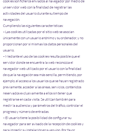
cookies son ficheros enviados al navegador por medio de
un servidor web con la finalidad de registrar las
actividades del usuario durante su tiempo de
navegación.
Cumpliendo las siguientes características:
– Las cookies utilizadas por el sitio web se asocian
únicamente con un usuario anónimo y su ordenador, y no
proporcionan por sí mismas los datos personales del
usuario.
– Mediante el uso de las cookies resulta posible que el
servidor donde se encuentra la web reconozca el
navegador web utilizado por el usuario con la finalidad
de que la navegación sea más sencilla, permitiendo, por
ejemplo, el acceso a los usuarios que se hayan registrado
previamente, acceder a las áreas, servicios, contenidos
reservados exclusivamente a ellos sin tener que
registrarse en cada visita. Se utilizan también para
medir la audiencia y parámetros del tráfico, controlar el
progreso y número de entradas.
– El usuario tiene la posibilidad de configurar su
navegador para ser avisado de la recepción de cookies y
para impedir su instalación en su equipo. Por favor,