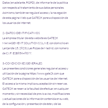
Datos (en adelante, RGPD), de informarle de la política
con respecto al tratamiento de sus datos personales.
Asimismo, también se regula el acceso y la navegación
de esta página Web que GATE2K pone a disposición de
los usuarios de Internet.
2.- DATOS IDENTIFICATIVOS
La empresa titular de esta website es GATE2K
MANAGEMENT SOLUTIONS S.L.N.E. con domicilio en
Lanzarote 15, 28231 Las Rozas de Madrid, con número
de C.I.F: ESB85649077.
3.-CONDICIONES GENERALES
Las presentes condiciones generales regulan el acceso y
utilización de la página
https://www.gate2k.com
que
GATE2K pone a disposición de los usuarios de Internet.
El acceso a la misma implica su aceptación sin reservas.
GATE2K se reserva la facultad de efectuar, en cualquier
momento y sin necesidad de previo aviso, modificaciones
y actualizaciones de la información contenida en su web,
de la configuración y presentación de éste y de las