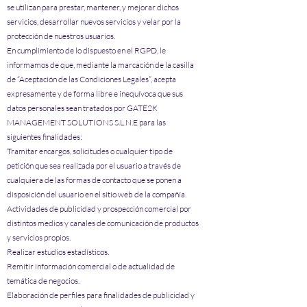
se utilizan para prestar, mantener, y mejorar dichos
servicios, desarrollar nuevos servicios y velar por la
protección de nuestros usuarios.
En cumplimiento de lo dispuesto en el RGPD, le
informamos de que, mediante la marcación de la casilla
de “Aceptación de las Condiciones Legales”, acepta
expresamente y de forma libre e inequívoca que sus
datos personales sean tratados por GATE2K
MANAGEMENT SOLUTIONS S.L.N.E para las
siguientes finalidades:
Tramitar encargos, solicitudes o cualquier tipo de
petición que sea realizada por el usuario a través de
cualquiera de las formas de contacto que se ponen a
disposición del usuario en el sitio web de la compañía.
Actividades de publicidad y prospección comercial por
distintos medios y canales de comunicación de productos
y servicios propios.
Realizar estudios estadísticos.
Remitir información comercial o de actualidad de
temática de negocios.
Elaboración de perfiles para finalidades de publicidad y