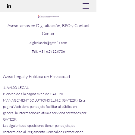
Asesoramos en Digitalización, BPO y Contact
Center
aiglesiasrio@gate2k.com
Telf.:
+34 629128706
Aviso Legal y Política de Privacidad
1.-AVISO LEGAL
Bienvenido a la página Web de GATE2K
MANAGEMENT SOLUTIONS S.L.N.E. (GATE2K). Esta
página Web tiene por objeto facilitar al público en
general la información relativa a servicios prestados por
GATE2K.
Las siguientes disposiciones tienen por objeto, de
conformidad al Reglamento General de Protección de