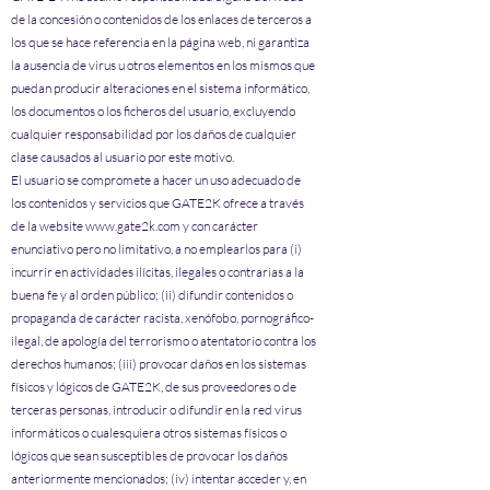
de la concesión o contenidos de los enlaces de terceros a
los que se hace referencia en la página web, ni garantiza
la ausencia de virus u otros elementos en los mismos que
puedan producir alteraciones en el sistema informático,
los documentos o los ficheros del usuario, excluyendo
cualquier responsabilidad por los daños de cualquier
clase causados al usuario por este motivo.
El usuario se compromete a hacer un uso adecuado de
los contenidos y servicios que GATE2K ofrece a través
de la website
www.gate2k.com
y con carácter
enunciativo pero no limitativo, a no emplearlos para (i)
incurrir en actividades ilícitas, ilegales o contrarias a la
buena fe y al orden público; (ii) difundir contenidos o
propaganda de carácter racista, xenófobo, pornográfico-
ilegal, de apología del terrorismo o atentatorio contra los
derechos humanos; (iii) provocar daños en los sistemas
físicos y lógicos de GATE2K, de sus proveedores o de
terceras personas, introducir o difundir en la red virus
informáticos o cualesquiera otros sistemas físicos o
lógicos que sean susceptibles de provocar los daños
anteriormente mencionados; (iv) intentar acceder y, en