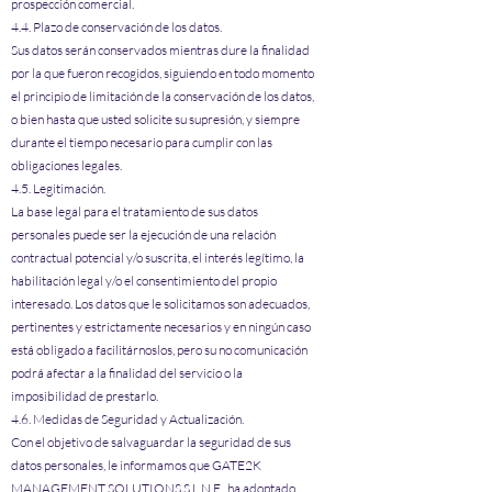
prospección comercial.
4.4. Plazo de conservación de los datos.
Sus datos serán conservados mientras dure la finalidad
por la que fueron recogidos, siguiendo en todo momento
el principio de limitación de la conservación de los datos,
o bien hasta que usted solicite su supresión, y siempre
durante el tiempo necesario para cumplir con las
obligaciones legales.
4.5. Legitimación.
La base legal para el tratamiento de sus datos
personales puede ser la ejecución de una relación
contractual potencial y/o suscrita, el interés legítimo, la
habilitación legal y/o el consentimiento del propio
interesado. Los datos que le solicitamos son adecuados,
pertinentes y estrictamente necesarios y en ningún caso
está obligado a facilitárnoslos, pero su no comunicación
podrá afectar a la finalidad del servicio o la
imposibilidad de prestarlo.
4.6. Medidas de Seguridad y Actualización.
Con el objetivo de salvaguardar la seguridad de sus
datos personales, le informamos que GATE2K
MANAGEMENT SOLUTIONS S.L.N.E. ha adoptado