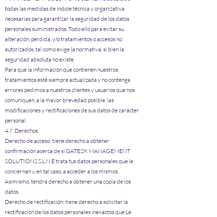
todas las medidas de índole técnica y organizativa
necesarias para garantizar la seguridad de los datos
personales suministrados. Todo ello para evitar su
alteración, pérdida, y/o tratamientos o accesos no
autorizados, tal como exige la normativa, si bien la
seguridad absoluta no existe.
Para que la información que contienen nuestros
tratamientos esté siempre actualizada y no contenga
errores pedimos a nuestros clientes y usuarios que nos
comuniquen, a la mayor brevedad posible, las
modificaciones y rectificaciones de sus datos de carácter
personal.
4.7. Derechos.
Derecho de acceso: tiene derecho a obtener
confirmación acerca de si GATE2K MANAGEMENT
SOLUTIONS S.L.N.E trata tus datos personales que le
conciernan y, en tal caso, a acceder a los mismos.
Asimismo, tendrá derecho a obtener una copia de los
datos.
Derecho de rectificación: tiene derecho a solicitar la
rectificación de los datos personales inexactos que Le